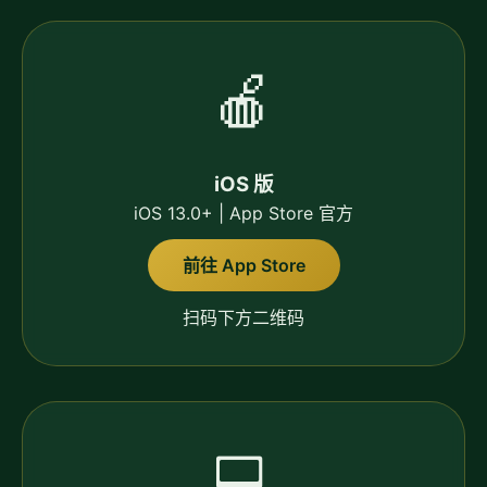
🍎
iOS 版
iOS 13.0+ | App Store 官方
前往 App Store
扫码下方二维码
💻