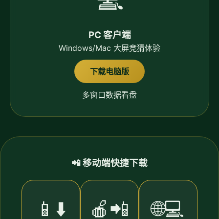
PC 客户端
Windows/Mac 大屏竞猜体验
下载电脑版
多窗口数据看盘
📲 移动端快捷下载
📱⬇️
🍎📲
🌐💻