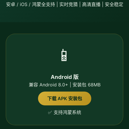
安卓 / iOS / 鸿蒙全支持 | 实时竞猜 | 高清直播 | 安全稳定
📱
Android 版
兼容 Android 8.0+ | 安装包 68MB
下载 APK 安装包
✅ 支持鸿蒙系统